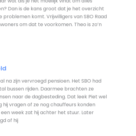
r wat als je het moeilijk vindt om alles
en? Dan is de kans groot dat je het overzicht
 de problemen komt. Vrijwilligers van SBO Raad
nwoners om dat te voorkomen. Theo is zo’n
eld
l na zijn vervroegd pensioen. Het SBO had
tal bussen rijden. Daarmee brachten ze
sen naar de dagbesteding. Dat leek Piet wel
ng hij vragen of ze nog chauffeurs konden
een week zat hij achter het stuur. Later
d of hij