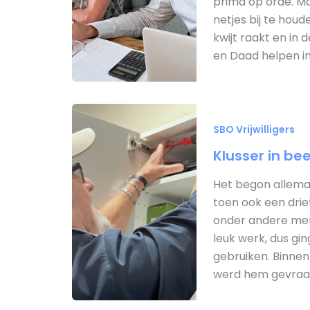
prima op orde. Maa
netjes bij te houd
kwijt raakt en in
en Daad helpen i
SBO Vrijwilligers
Klusser in be
Het begon allemaa
toen ook een drie
onder andere men
leuk werk, dus gi
gebruiken. Binnen 
werd hem gevraag