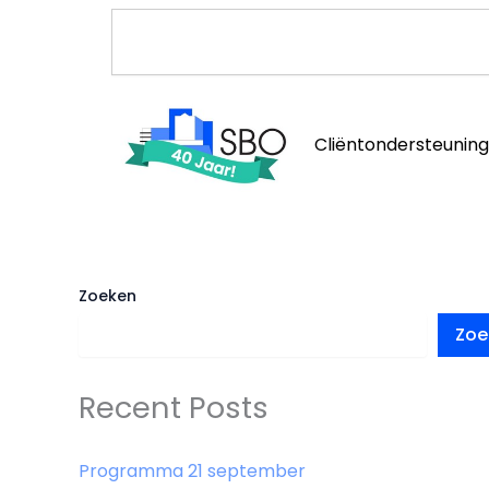
Ga
Zoeken
naar
de
inhoud
Cliëntondersteuning
Zoeken
Zoe
Recent Posts
Programma 21 september