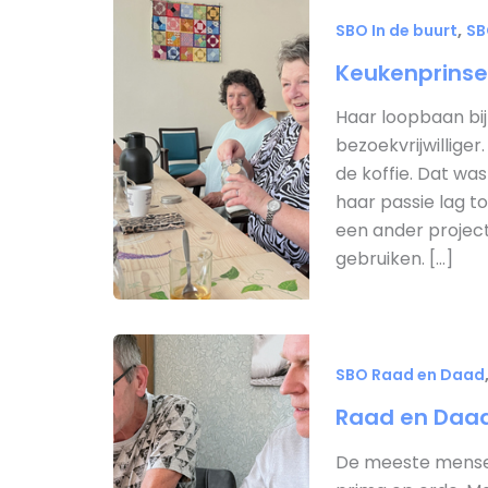
,
SBO In de buurt
SB
Keukenprinse
Haar loopbaan bij
bezoekvrijwillige
de koffie. Dat wa
haar passie lag t
een ander projec
gebruiken. […]
SBO Raad en Daad
Raad en Daad
De meeste mensen