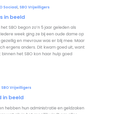
,
O Sociaal
SBO Vrijwilligers
s in beeld
 het SBO begon zo’n 5 jaar geleden als
r. Iedere week ging ze bij een oude dame op
s gezellig en mevrouw was er blij mee. Maar
och ergens anders. Dit kwam goed uit, want
t binnen het SBO kon haar hulp goed
,
SBO Vrijwilligers
 in beeld
 hebben hun administratie en geldzaken