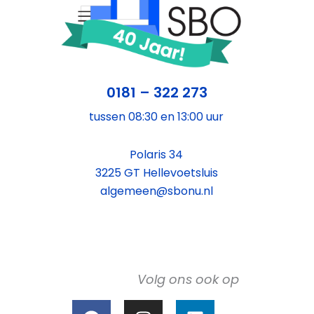
0181 – 322 273
tussen 08:30 en 13:00 uur
Polaris 34
3225 GT Hellevoetsluis
algemeen@sbonu.nl
Volg ons ook op
F
I
L