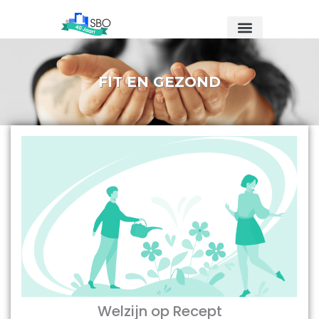
Ga
naar
de
inhoud
FIT EN GEZOND
Welzijn op Recept