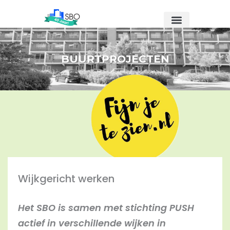
Ga
naar
de
inhoud
BUURTPROJECTEN
Wijkgericht werken
Het SBO is samen met stichting PUSH
actief in verschillende wijken in