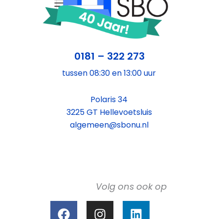
0181 – 322 273
tussen 08:30 en 13:00 uur
Polaris 34
3225 GT Hellevoetsluis
algemeen@sbonu.nl
Volg ons ook op
F
I
L
a
n
i