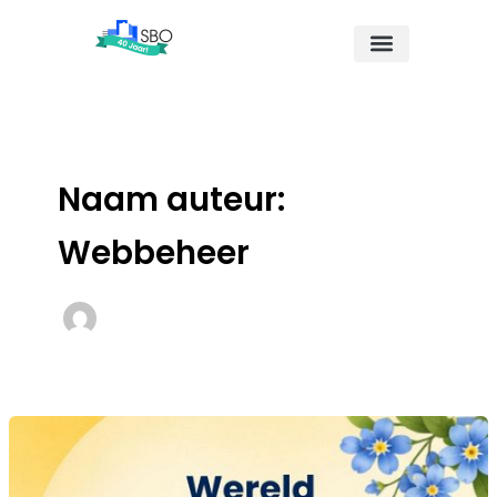
Ga
naar
de
inhoud
Naam auteur:
Webbeheer