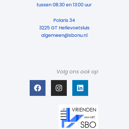
tussen 08:30 en 13:00 uur
Polaris 34
3225 GT Hellevoetsluis
algemeen@sbonu.nl
Volg ons ook op
F
I
L
a
n
i
c
s
n
e
t
k
b
a
e
o
g
d
o
r
i