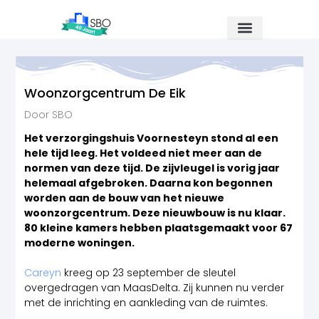
Ga
naar
de
inhoud
Woonzorgcentrum De Eik
Door SBO
Het verzorgingshuis Voornesteyn stond al een
hele tijd leeg. Het voldeed niet meer aan de
normen van deze tijd. De zijvleugel is vorig jaar
helemaal afgebroken. Daarna kon begonnen
worden aan de bouw van het nieuwe
woonzorgcentrum. Deze nieuwbouw is nu klaar.
80 kleine kamers hebben plaatsgemaakt voor 67
moderne woningen.
Careyn
kreeg op 23 september de sleutel
overgedragen van MaasDelta. Zij kunnen nu verder
met de inrichting en aankleding van de ruimtes.