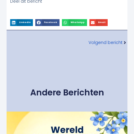
Deel dit bericht
LinkedIn
Facebook
WhatsApp
Email
Volg
Volgend bericht
Andere Berichten