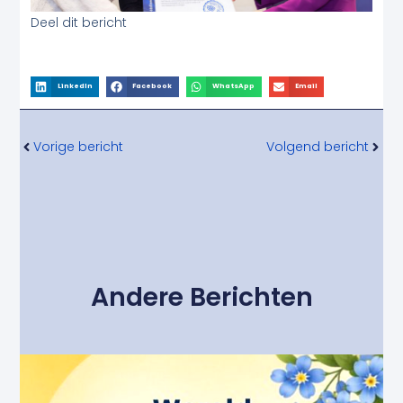
Deel dit bericht
LinkedIn
Facebook
WhatsApp
Email
Vorige
Volg
Vorige bericht
Volgend bericht
Andere Berichten