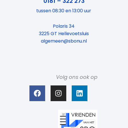
0181 – 322 273
tussen 08:30 en 13:00 uur
Polaris 34
3225 GT Hellevoetsluis
algemeen@sbonu.nl
Volg ons ook op
F
I
L
a
n
i
c
s
n
e
t
k
b
a
e
o
g
d
o
r
i