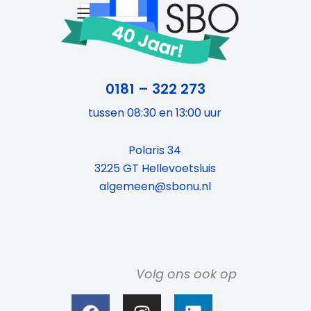
0181 – 322 273
tussen 08:30 en 13:00 uur
Polaris 34
3225 GT Hellevoetsluis
algemeen@sbonu.nl
Volg ons ook op
F
I
L
a
n
i