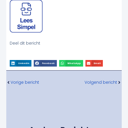
Deel dit bericht
LinkedIn
Facebook
WhatsApp
Email
Vorige
Volg
Vorige bericht
Volgend bericht